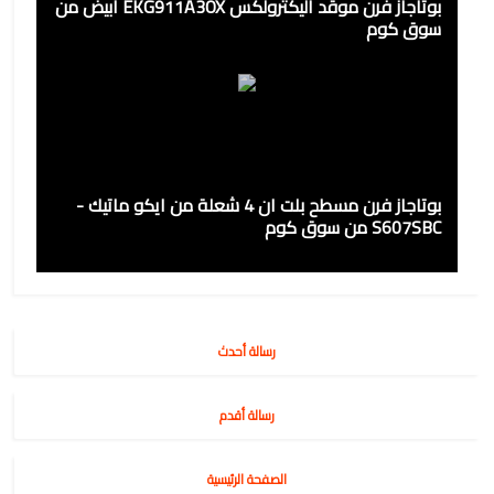
بوتاجاز فرن موقد اليكترولكس EKG911A3OX أبيض من
سوق كوم
بوتاجاز فرن مسطح بلت ان 4 شعلة من ايكو ماتيك -
S607SBC من سوق كوم
رسالة أحدث
رسالة أقدم
الصفحة الرئيسية