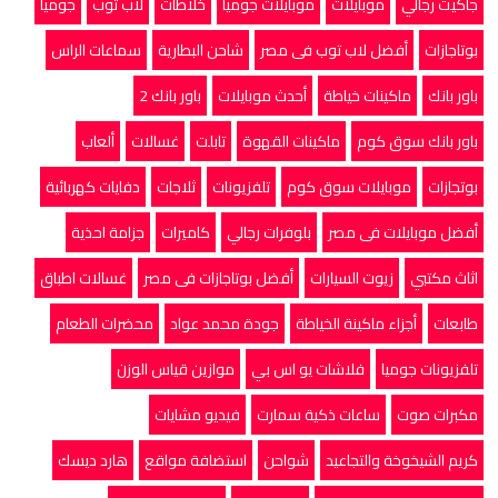
جاكيت رجالي
موبايلات
موبايلات جوميا
خلاطات
لاب توب
جوميا
بوتاجازات
أفضل لاب توب فى مصر
شاحن البطارية
سماعات الراس
باور بانك
ماكينات خياطة
أحدث موبايلات
باور بانك 2
باور بانك سوق كوم
ماكينات القهوة
تابلت
غسالات
ألعاب
بوتجازات
موبايلات سوق كوم
تلفزيونات
ثلاجات
دفايات كهربائية
أفضل موبايلات فى مصر
بلوفرات رجالي
كاميرات
جزامة احذية
اثاث مكتبي
زيوت السيارات
أفضل بوتاجازات فى مصر
غسالات اطباق
طابعات
أجزاء ماكينة الخياطة
جودة محمد عواد
محضرات الطعام
تلفزيونات جوميا
فلاشات يو اس بي
موازين قياس الوزن
مكبرات صوت
ساعات ذكية سمارت
فيديو مشايات
كريم الشيخوخة والتجاعيد
شواحن
استضافة مواقع
هارد ديسك