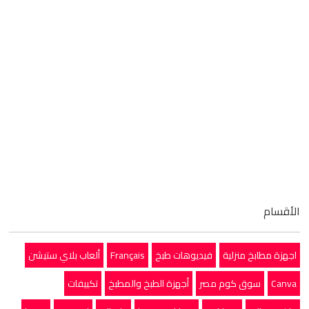
الأقسام
اجهزة مطابخ منزلية
فيديوهات طبخ
Français
ألعاب بلاي ستيشن
Canva
سوق كوم مصر
أجهزة الطبخ والمطبخ
تكييفات