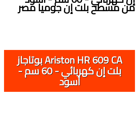
من مسطح بلت إن جوميا مصر
Ariston HR 609 CA بوتاجاز
بلت إن كهربائي - 60 سم -
أسود