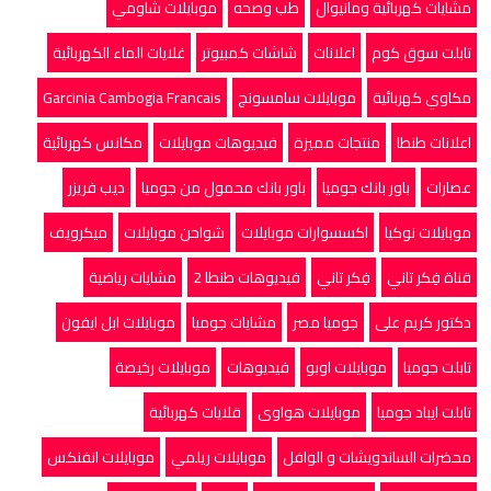
مشايات كهربائية ومانيوال
طب وصحه
موبايلات شاومي
تابلت سوق كوم
اعلانات
شاشات كمبيوتر
غلايات الماء الكهربائية
مكاوي كهربائية
موبايلات سامسونج
Garcinia Cambogia Francais
اعلانات طنطا
منتجات مميزة
فيديوهات موبايلات
مكانس كهربائية
عصارات
باور بانك جوميا
باور بانك محمول من جوميا
ديب فريزر
موبايلات نوكيا
اكسسوارات موبايلات
شواحن موبايلات
ميكرويف
قناة فِكر تاني
فِكر تاني
فيديوهات طنطا 2
مشايات رياضية
دكتور كريم على
جوميا مصر
مشايات جوميا
موبايلات ابل ايفون
تابلت جوميا
موبايلات اوبو
فيديوهات
موبايلات رخيصة
تابلت ايباد جوميا
موبايلات هواوى
قلايات كهربائية
محضرات الساندويشات و الوافل
موبايلات ريلمي
موبايلات انفنکس