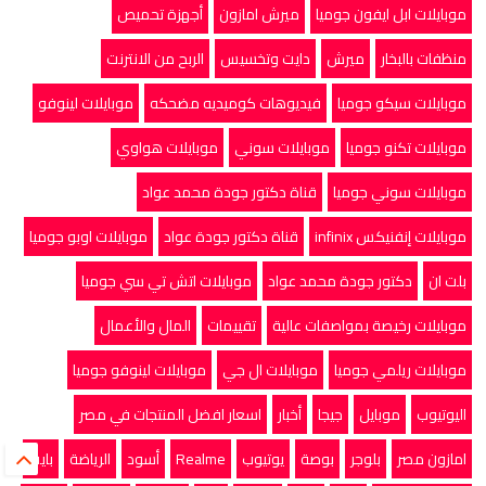
موبايلات ابل ايفون جوميا
ميرش امازون
أجهزة تحميص
منظفات بالبخار
ميرش
دايت وتخسيس
الربح من الانترنت
موبايلات سيكو جوميا
فيديوهات كوميديه مضحكه
موبايلات لينوفو
موبايلات تكنو جوميا
موبايلات سوني
موبايلات هواوي
موبايلات سوني جوميا
قناة دكتور جودة محمد عواد
موبايلات إنفنيكس infinix
قناة دكتور جودة عواد
موبايلات اوبو جوميا
بلت ان
دكتور جودة محمد عواد
موبايلات اتش تي سي جوميا
موبايلات رخيصة بمواصفات عالية
تقييمات
المال والأعمال
موبايلات ريلمي جوميا
موبايلات ال جي
موبايلات لينوفو جوميا
اليوتيوب
موبايل
جيجا
أخبار
اسعار افضل المنتجات في مصر
امازون مصر
بلوجر
بوصة
يوتيوب
Realme
أسود
الرياضة
بايت